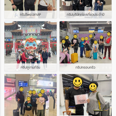
ทริปไพรเวทVIP
ทริปบริษัทท่องเที่ยวประจำปี
ทริปดูงานที่จีน
ทริปครอบครัว