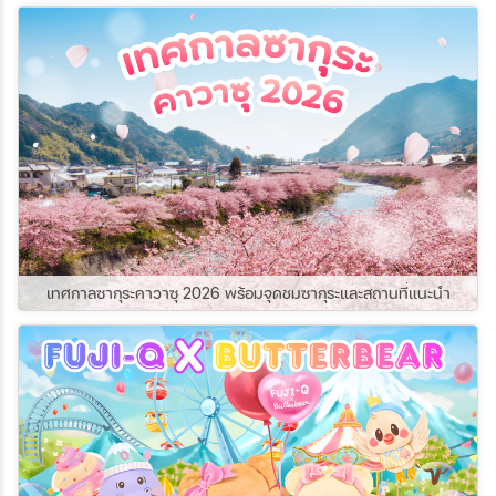
กอินที่นี่กันนะคะ!
Accommodation Tax (ภาษีที่พัก) เพื่อรองรับ
ถือ หรือ กรอกใบ ตม. และใบศุลกากรก่อนเข้า
การท่องเที่ยวและนำรายได้ไปพัฒนาโครงสร้าง
ประเทศญี่ปุ่น ✅ เตรียมเอกสารสำคัญให้พร้อม
พื้นฐานด้านการท่องเที่ยว รวมถึงแก้ปัญหา
เช่น พาสปอร์ต ตั๋วเครื่องบินขากลับ ข้อมูลที่พัก
Over Tourism โดยภาษีนี้จะเรียกเก็บ ต่อคน ต่อ
และแผนการเดินทาง ✅ หากเจ้าหน้าที่ ตม.
คืน และมักชำระที่โรงแรมหรือรวมอยู่ในค่าห้อง
สอบถาม ให้ตอบตามความเป็นจริงและตรงกับ
พัก ดังนั้นแต่ละพื้นที่จะเรียกเก็บไม่เท่ากัน แอด
เอกสารที่เตรียมไว้ ✅ หากต้องการพำนัก เกิน
ขอบอกเลยค่ะว่าถ้ารีเช็คข้อมูลไม่ละเอียดราคาที่
15 วัน ต้องยื่นขอวีซ่าท่องเที่ยวก่อนเดินทาง ✅
พักแแพงขึ้นเท่าตัวแน่ๆ ดังนั้นก่อนการเดินทาง
พกเงินเยนติดตัวไว้บางส่วน และใช้ Travel
แอดแนะนำตรวจสอบข้อมูลกันดีๆนะคะ หรือถ้า
Card หรือบัตรเครดิต/เดบิตที่เหมาะกับการใช้
ไม่มั่นใจ สามารถให้ทางบริษัทเราจัดดูแแล หรือ
จ่ายต่างประเทศ เพื่อความสะดวก ✨ เตรียมตัว
ปรึกษาการวางแผนกับทางเราได้ค่ะ
ให้พร้อมก่อนออกเดินทาง จะช่วยให้ผ่านขั้นตอน
ตรวจคนเข้าเมืองได้อย่างราบรื่น และเที่ยว
ญี่ปุ่นได้อย่างสบายใจ บันทึกโพสต์นี้ไว้เป็นเช็
กลิสต์ก่อนบิน แล้วแชร์ให้เพื่อนร่วมทริปได้เลย
เทศกาลซากุระคาวาซุ 2026 พร้อมจุดชมซากุระและสถานที่แนะนำ
นะคะ!