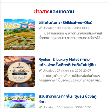
ข่าวสาร
และบทความ
ชิคิไซโนะโอกะ (Shikisai-no-Oka)
Updated : 03 สิงหาคม 2569 16:47
เมื่อสายลมอ่อน ๆ พัดผ่านทุ่งดอกไม้หลากสี
ที่ทอดยาวสุดสายตา ราวกับธรรมชาติกำลังใช้
พู่กันแต่งแต้มผืนดินให้กลายเป็นภาพวาดที่มี
ชีวิตทุกย่างก้าวบนเนินเขาแห่งนี้เต็มไปด้วยสีสัน
ของฤดูกาล ท่ามกลางฉากหลังของเทือกเขาโท
คาจิที่งดงาม เป็นช่วงเวลาที่ทำให้หัวใจค่อย ๆ
Ryokan & Luxury Hotel ที่คัดมา
สงบ และเก็บความทรงจำอันแสนอบอุ่นไว้ในทุก
แล้ว...พักครั้งเดียวก็ประทับใจไม่รู้ลืม
ภาพถ่ายหากมีสถานที่สักแห่งที่ทำให้เราอยาก
หยุดเวลาไว้ "ชิคิไซโนะโอกะ" คงเป็นหนึ่งในนั้น
Updated : 27 กรกฎาคม 2569 20:07
เพราะความงดงามของธรรมชาติ ไม่ได้มีไว้
หากการเดินทางคือการให้รางวัลกับตัวเอง
เพียงให้มองเห็น แต่มีไว้ให้สัมผัสด้วยหัวใจ
การเลือกที่พักเป็นอีกหนึ่งจุดหมายที่ควรค่าแก่
ปล่อยให้สีสันของดอกไม้ เติมเต็มความสุขให้กับ
การสัมผัส ญี่ปุ่นมีทั้ง เรียวกัง (Ryokan) สัมผัส
การเดินทาง แล้วคุณจะเข้าใจว่าทำไมหลายคน
เสน่ห์วัฒนธรรมญี่ปุ่นดั้งเดิม พร้อมผ่อนคลาย
จึงตกหลุมรักฮอกไกโดในฤดูร้อน
ในออนเซ็นธรรมชาติ และ Luxury Hotel ที่มอบ
สวนสาธารณะทาคิโนะ ซุซุรัน ช่วงฤดู
การบริการระดับโลก วิวสวย อาหารเลิศ และ
ร้อน
ความเป็นส่วนตัวในทุกช่วงเวลา
Updated : 20 กรกฎาคม 2569 16:50