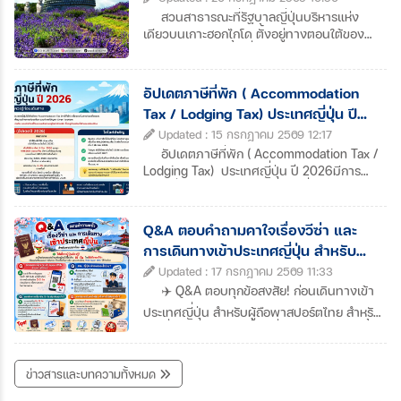
สวนสาธารณะที่รัฐบาลญี่ปุ่นบริหารแห่ง
เดียวบนเกาะฮอกไกโด ตั้งอยู่ทางตอนใต้ของ
เมืองซัปโปโร บนพื้นที่ธรรมชาติกว่า 400
เฮกตาร์ โดยเริ่มวางแผนก่อสร้างตั้งแต่ปี ค.ศ.
1975 เพื่อสร้างพื้นที่พักผ่อนและอนุรักษ์
อัปเดตภาษีที่พัก ( Accommodation
ธรรมชาติสำหรับชาวฮอกไกโด ก่อนจะเปิดให้
Tax / Lodging Tax) ประเทศญี่ปุ่น ปี
บริการครั้งแรกในปี ค.ศ. 1983 และพัฒนาเต็ม
2026
Updated : 15 กรกฎาคม 2569 12:17
รูปแบบในปี ค.ศ. 2010สวนแห่งนี้ถูกออกแบบให้
เป็นพื้นที่ที่สามารถสัมผัสความงดงามของ
อัปเดตภาษีที่พัก ( Accommodation Tax /
ธรรมชาติได้ตลอดทั้ง 4 ฤดูกาล ไม่ว่าจะเป็นทุ่ง
Lodging Tax) ประเทศญี่ปุ่น ปี 2026มีการ
ดอกไม้หลากสีในฤดูใบไม้ผลิและฤดูร้อน ใบไม้
ปรับเพิ่มอัตราภาษีในเมืองท่องเที่ยวหลัก และมี
เปลี่ยนสีในฤดูใบไม้ร่วง หรือกิจกรรมเล่นหิมะใน
การเริ่มจัดเก็บภาษีใหม่ในหลายจังหวัดเพื่อนำ
ฤดูหนาว ภายในยังมีน้ำตก เส้นทางเดินป่า ลาน
เงินไปบริหารจัดการปัญหานักท่องเที่ยวล้นเมือง
Q&A ตอบคำถามคาใจเรื่องวีซ่า และ
กิจกรรม และโซนสนามเด็กเล่นขนาดใหญ่ซึ่งใน
(Overtourism) โดยอัตราภาษีจะคิด ต่อคน ต่อ
การเดินทางเข้าประเทศญี่ปุ่น สำหรับ
ช่วงฤดูร้อน สวนจะเปลี่ยนเป็นผืนสีสันสดใสจาก
คืน และมักจะเรียกเก็บแยกจากราคาห้องพักที่
พาสปอร์ตไทย
ดอกไม้นานาพันธุ์ พร้อมวิวธรรมชาติที่สวยงาม
Updated : 17 กรกฎาคม 2569 11:33
จองออนไลน์ หรือ ทำทำรวมมาให้ราคาที่เสนอ
ทุกมุม อีกทั้งยังอยู่ไม่ไกลจาก Hill of the
ค่ะ (กรณีเรียกเก็บแยกต้องไปจ่ายเพิ่มที่
✈️ Q&A ตอบทุกข้อสงสัย! ก่อนเดินทางเข้า
Buddha และ Moai ให้สามารถจัดโปรแกรม
เคาน์เตอร์โรงแรมตอนเช็กอินหรือเช็กเอาต์)
ประเทศญี่ปุ่น สำหรับผู้ถือพาสปอร์ตไทย สำหรับ
เที่ยวทั้ง 3 จุดในวันเดียวได้อย่างสะดวก ให้คุณ
วันนี้แอดมินได้มารวบรวมข้อมูลเบื้องต้นมาให้
ใครที่กำลังวางแผนเที่ยวญี่ปุ่นอยู่ เซฟโพสต์นี้
ได้เที่ยวครบทั้งสวนดอกไม้ ธรรมชาติ และผล
ทุกท่านได้เตรียมตัวก่อนการเดินทาง เพื่อ
ไว้ได้เลยค่ะ สรุปแบบเข้าใจง่าย✅ คนไทยถือ
งานสถาปัตยกรรมอันเป็นเอกลักษณ์ของ
เตรียมรับมือกับการเปลี่ยนแปลงในครั้งนี้ค่ะ สิ่ง
พาสปอร์ตไทย เที่ยวญี่ปุ่นได้ ไม่เกิน 15 วัน โดย
ฮอกไกโดหากมีโอกาสมาเที่ยวฮอกไกโด ที่นี่คือ
ข่าวสารและบทความทั้งหมด
ที่นักท่องเที่ยวควรรู้ก่อนเดินทาง ตั้งแต่ปี
ไม่ต้องขอวีซ่า ✅ ลงทะเบียน Visit Japan Web
อีกหนึ่งจุดหมายที่ไม่ควรพลาด อย่าลืมแวะมาเช็
2026 หลายเมืองในประเทศญี่ปุ่นได้ปรับอัตรา
ล่วงหน้า 2-3 วัน และบันทึก QR Code ไว้ในมือ