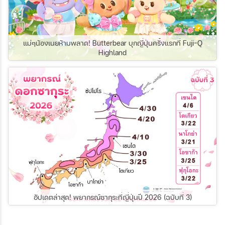
แม่ๆน้องเนยห้ามพลาด! Butterbear บุกญี่ปุ่นครั้งแรกที่ Fuji-Q
Highland
อัปเดตล่าสุด! พยากรณ์ซากุระที่ญี่ปุ่นปี 2026 (ฉบับที่ 3)